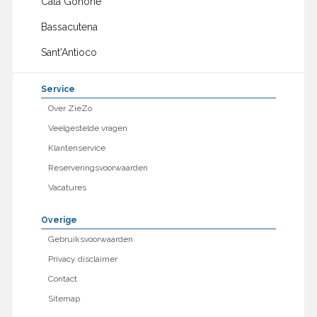
Cala Gonone
Bassacutena
Sant'Antioco
Service
Over ZieZo
Veelgestelde vragen
Klantenservice
Reserveringsvoorwaarden
Vacatures
Overige
Gebruiksvoorwaarden
Privacy disclaimer
Contact
Sitemap