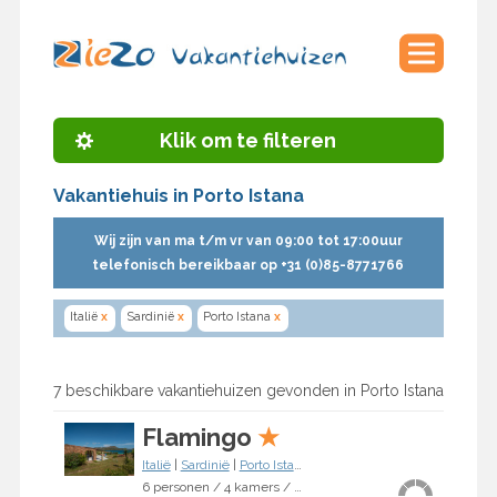
Klik om te filteren
Vakantiehuis in Porto Istana
Wij zijn van ma t/m vr van 09:00 tot 17:00uur
telefonisch bereikbaar op +31 (0)85-8771766
Italië
x
Sardinië
x
Porto Istana
x
7 beschikbare vakantiehuizen gevonden in Porto Istana
Flamingo
★
Italië
|
Sardinië
|
Porto Istana
6 personen / 4 kamers / 3 slaapkamers