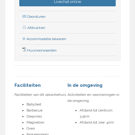
Livechat
online
Doorsturen
Afdrukken
Accommodatie bewaren
Huurvoorwaarden
Faciliteiten
In de omgeving
Faciliteiten van dit vakantiehuis
Activiteiten en voorzieningen in
de omgeving
Babybed
Barbecue
Afstand tot centrum:
Diepvries
3.5km
Magnetron
Afstand tot zee: 40m
Oven
Parkeerplaats