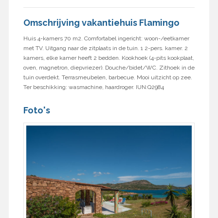
Omschrijving vakantiehuis Flamingo
Huis 4-kamers 70 m2. Comfortabel ingericht: woon-/eetkamer
met TV. Uitgang naar de zitplaats in de tuin. 1 2-pers. kamer. 2
kamers, elke kamer heeft 2 bedden. Kookhoek (4-pits kookplaat,
oven, magnetron, diepvriezer). Douche/bidet/WC. Zithoek in de
tuin overdekt. Terrasmeubelen, barbecue. Mooi uitzicht op zee.
Ter beschikking: wasmachine, haardroger. IUN:Q2984
Foto's