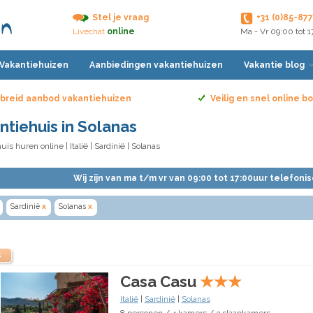
Stel je vraag
+31 (0)85-87
Livechat
online
Ma - Vr 09:00 tot 
 Vakantiehuizen
Aanbiedingen vakantiehuizen
Vakantie blog
breid aanbod vakantiehuizen
Veilig en snel online 
ntiehuis in Solanas
uis huren online
|
Italië
|
Sardinië
| Solanas
Wij zijn van ma t/m vr van 09:00 tot 17:00uur telefoni
Sardinië
x
Solanas
x
k
Casa Casu
★
★
★
Italië
|
Sardinië
|
Solanas