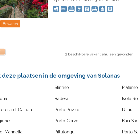
8 personen / 4 kamers / 3 slaapkamers
Bewaren
k
1
beschikbare vakantiehuizen gevonden
k deze plaatsen in de omgeving van Solanas
Stintino
Platam
oria
Badesi
Isola R
Teresa di Gallura
Porto Pozzo
Palau
gione
Porto Cervo
Baia Sar
di Marinella
Pittulongu
Porto S