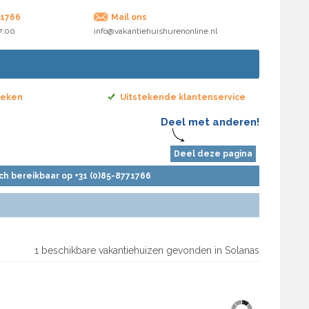
71766
Mail ons
17:00
info@vakantiehuishurenonline.nl
boeken
Uitstekende klantenservice
Deel met anderen!
Deel deze pagina
sch bereikbaar op +31 (0)85-8771766
1 beschikbare vakantiehuizen gevonden in Solanas