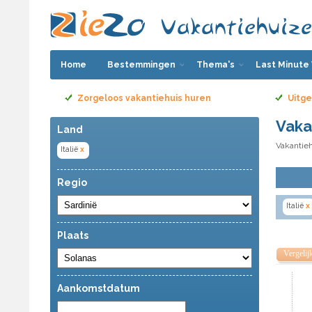
Home
Bestemmingen
Thema's
Last Minute
Zorgeloos vakantiehuis huren
Uitge
Vaka
Land
Vakantieh
Italië
x
Regio
Italië
x
Plaats
Vergelij
Aankomstdatum