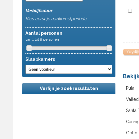
Verblijfsduur
Kies eerst je aankomstperiode
Aantal personen
van 1 tot 8 personen
Vergelij
Slaapkamers
Bekij
Verfijn je zoekresultaten
Pula
Valled
Santa 
Canni
Golfo 