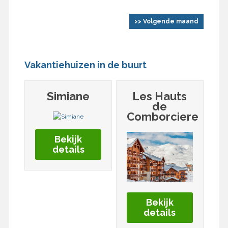
>> Volgende maand
Vakantiehuizen in de buurt
Simiane
Les Hauts
de
Comborciere
Bekijk
details
Bekijk
details