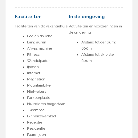
Faciliteiten
In de omgeving
Faciliteiten van dit vakantiehuis
Activiteiten en voorzieningen in
de omgeving
Bad en douche
Langlaufen
Afstand tot centrum:
Afwasmachine
600m
Fitness
Afstand tot skipiste:
Wandelpaden
600m
Ijsbaan
Internet
Magnetron
Mountainbike
Niet-rokers
Parkeerplaats
Huisdieren toegestaan
Zwembad
Binnenzwembad
Receptie
Residentie
Paardrijden