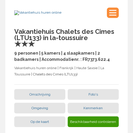
Vakantiehuis Chalets des Cimes
(LTU133) in la-toussuire
★★★
9 personen | 5 kamers | 4 slaapkamers | 2
badkamers | Accommodatienr. : FR7373.622.4
Vakantiehuis huren online
|
Frankrijk
|
Haute Savoie
|
La
Toussuire
| Chalets des Cimes (LTU133)
Omschrijving
Foto's
Omgeving
Kenmerken
Op de kaart
Beschikbaarheid controleren