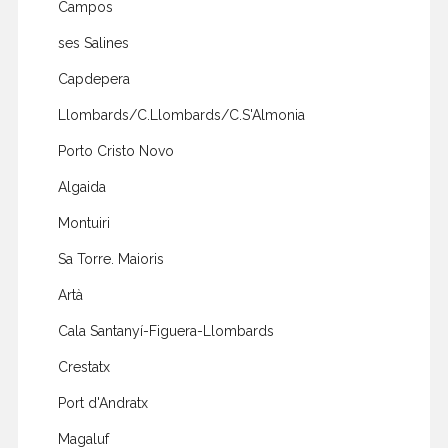
Campos
ses Salines
Capdepera
Llombards/C.Llombards/C.S'Almonia
Porto Cristo Novo
Algaida
Montuiri
Sa Torre. Maioris
Artà
Cala Santanyí-Figuera-Llombards
Crestatx
Port d'Andratx
Magaluf