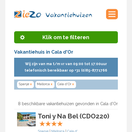
Klik om te filteren
Vakantiehuis in Cala d'Or
Wij zijn van ma t/m vr van 09:00 tot 17:00uur
telefonisch bereikbaar op +31 (0)85-8771766
Spanje
x
Mallorca
x
Cala d'Or
x
8 beschikbare vakantiehuizen gevonden in Cala d'Or
Toni y Na Bel (CDO220)
★
★
★
★
Spanje
|
Mallorca
|
Cala d'Or