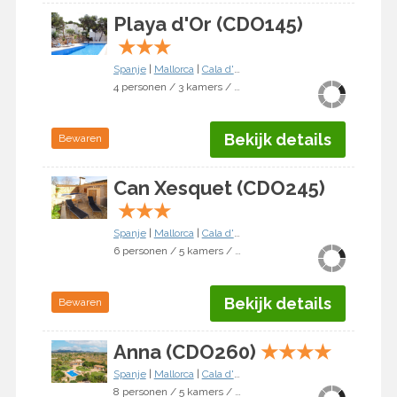
Playa d'Or (CDO145)
★
★
★
Spanje
|
Mallorca
|
Cala d'Or
4 personen / 3 kamers / 2 slaapkamers
Bekijk details
Bewaren
Can Xesquet (CDO245)
★
★
★
Spanje
|
Mallorca
|
Cala d'Or
6 personen / 5 kamers / 3 slaapkamers
Bekijk details
Bewaren
Anna (CDO260)
★
★
★
★
Spanje
|
Mallorca
|
Cala d'Or
8 personen / 5 kamers / 4 slaapkamers