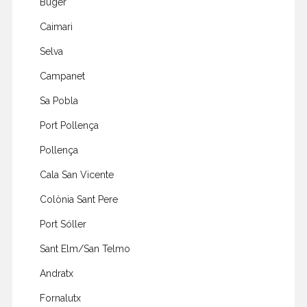
Búger
Caimari
Selva
Campanet
Sa Pobla
Port Pollença
Pollença
Cala San Vicente
Colònia Sant Pere
Port Sóller
Sant Elm/San Telmo
Andratx
Fornalutx