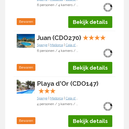
6 personen / 4 kamers / 3 slaapkamers
Bekijk details
Bewaren
Juan (CDO270)
★
★
★
★
Spanje
|
Mallorca
|
Cala d'Or
6 personen / 4 kamers / 3 slaapkamers
Bekijk details
Bewaren
Playa d'Or (CDO147)
★
★
★
Spanje
|
Mallorca
|
Cala d'Or
4 personen / 3 kamers / 2 slaapkamers
Bekijk details
Bewaren