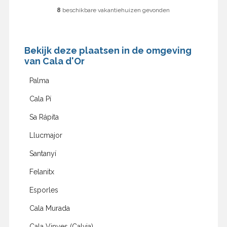
8
beschikbare vakantiehuizen gevonden
Bekijk deze plaatsen in de omgeving
van Cala d'Or
Palma
Cala Pí
Sa Rápita
Llucmajor
Santanyí
Felanitx
Esporles
Cala Murada
Cala Vinyes (Calvia)