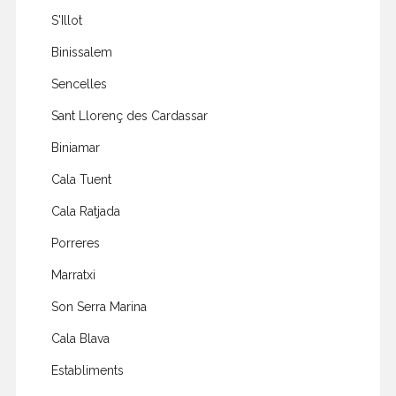
S'Illot
Binissalem
Sencelles
Sant Llorenç des Cardassar
Biniamar
Cala Tuent
Cala Ratjada
Porreres
Marratxi
Son Serra Marina
Cala Blava
Establiments