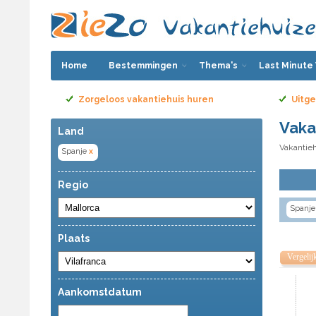
Home
Bestemmingen
Thema's
Last Minute
Zorgeloos vakantiehuis huren
Uitge
Vaka
Land
Vakantieh
Spanje
x
Regio
Spanje
Plaats
Vergelij
Aankomstdatum