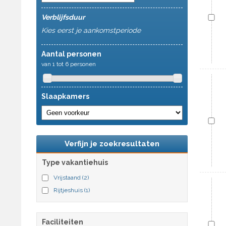
Verblijfsduur
Kies eerst je aankomstperiode
Aantal personen
van 1 tot 6 personen
Slaapkamers
Verfijn je zoekresultaten
Type vakantiehuis
Vrijstaand
(2)
Rijtjeshuis
(1)
Faciliteiten