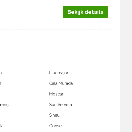
Bekijk details
a
Llucmajor
s
Cala Murada
Moscari
orenç
Son Servera
Sineu
ta
Consell