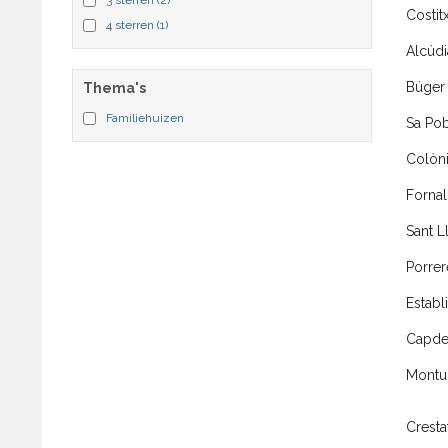
Costit
4 sterren
(1)
Alcúdi
Búger
Thema's
Familiehuizen
Sa Pob
Colòni
Fornal
Sant L
Porrer
Establ
Capde
Montui
Cresta