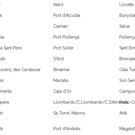
x
Alaró
Lloseta
a
Port d'Alcúdia
Bunyol
Caimari
Selva
la
Port Pollença
Pollenç
a Sant Pere
Port Sóller
Sant El
utx
S'Illot
Binissa
lorenç des Cardassar
Biniamar
Cala Tu
es
Marratxi
Son Ser
iments
Cala d'Or
Campo
pera
Llombards/C.Llombards/C.S'Almonia
Porto C
ri
Sa Torre. Maioris
Artà
tx
Port d'Andratx
Magaluf