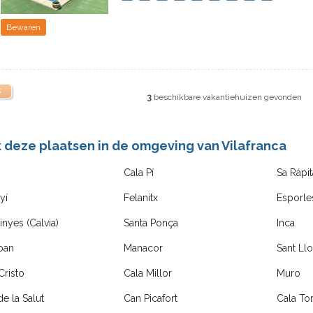
Bewaren
k
3
beschikbare vakantiehuizen gevonden
k deze plaatsen in de omgeving van Vilafranca
Cala Pí
Sa Rápit
yí
Felanitx
Esporle
inyes (Calvia)
Santa Ponça
Inca
oan
Manacor
Sant Ll
Cristo
Cala Millor
Muro
de la Salut
Can Picafort
Cala Tor