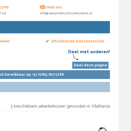
71766
Mail ons
17:00
info@vakantiehuishurenonline.nl
boeken
Uitstekende klantenservice
Deel met anderen!
Deel deze pagina
sch bereikbaar op +31 (0)85-8771766
3 beschikbare vakantiehuizen gevonden in Vilafranca