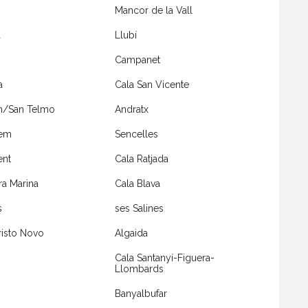
Mancor de la Vall
a
Llubí
Campanet
a
Cala San Vicente
m/San Telmo
Andratx
lem
Sencelles
ent
Cala Ratjada
ra Marina
Cala Blava
s
ses Salines
risto Novo
Algaida
Cala Santanyí-Figuera-
Llombards
Banyalbufar