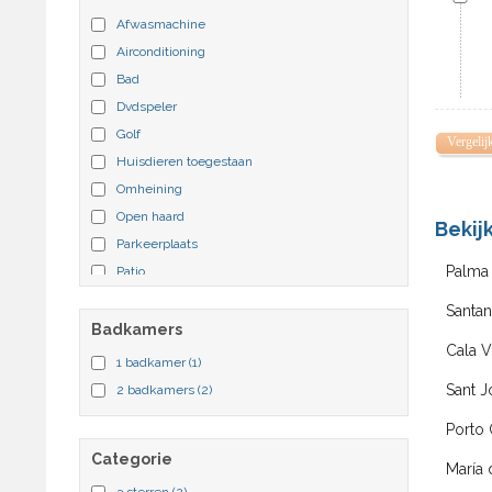
Afwasmachine
Airconditioning
Bad
Dvdspeler
Golf
Vergelij
Huisdieren toegestaan
Omheining
Open haard
Bekij
Parkeerplaats
Palma
Patio
Prive zwembad
Santan
Whirlpool
Badkamers
Cala V
Zwembad
1 badkamer
(1)
Sant J
2 badkamers
(2)
Porto 
Categorie
María 
3 sterren
(2)