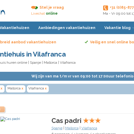
Stel je vraag
+31 (0)85-87
Livechat
online
Ma - Vr 09:00 tot 
 Vakantiehuizen
Aanbiedingen vakantiehuizen
Vakantie blog
breid aanbod vakantiehuizen
Veilig en snel online 
ntiehuis in Vilafranca
uis huren online
|
Spanje
|
Mallorca
| Vilafranca
Wij zijn van ma t/m vr van 09:00 tot 17:00uur telefoni
x
Mallorca
x
Vilafranca
x
k
Cas padri
★
★
★
Spanje
|
Mallorca
|
Vilafranca