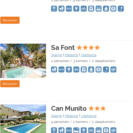
6 personen / 4 kamers / 3 slaapkamers
Bewaren
Sa Font
★
★
★
★
Spanje
|
Mallorca
|
Vilafranca
2 personen / 3 kamers / 2 slaapkamers
Bewaren
Can Munito
★
★
★
Spanje
|
Mallorca
|
Vilafranca
4 personen / 2 kamers / 2 slaapkamers