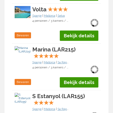
Volta
★
★
★
★
Spanje
|
Mallorca
|
Selva
4 personen / 3 kamers / 2 slaapkamers
Bekijk details
Bewaren
Marina (LAR215)
★
★
★
★
★
Spanje
|
Mallorca
|
Sa Rápita
4 personen / 3 kamers / 2 slaapkamers
Bekijk details
Bewaren
S Estanyol (LAR155)
★
★
★
★
Spanje
|
Mallorca
|
Sa Rápita