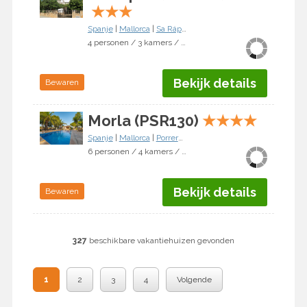
★
★
★
Spanje
|
Mallorca
|
Sa Rápita
4 personen / 3 kamers / 2 slaapkamers
Bekijk details
Bewaren
Morla (PSR130)
★
★
★
★
Spanje
|
Mallorca
|
Porreres
6 personen / 4 kamers / 3 slaapkamers
Bekijk details
Bewaren
327
beschikbare vakantiehuizen gevonden
1
2
3
4
Volgende