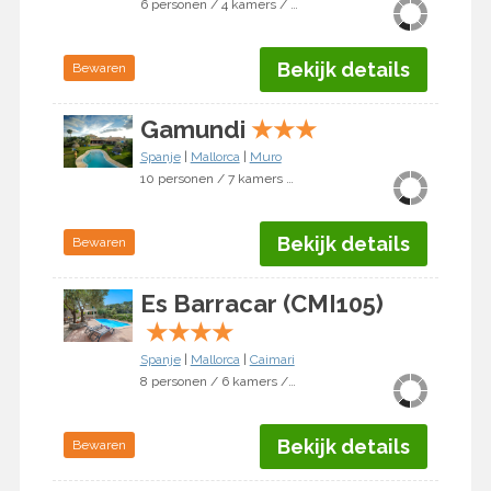
6 personen / 4 kamers / 3 slaapkamers
Bekijk details
Bewaren
Gamundi
★
★
★
Spanje
|
Mallorca
|
Muro
10 personen / 7 kamers / 6 slaapkamers
Bekijk details
Bewaren
Es Barracar (CMI105)
★
★
★
★
Spanje
|
Mallorca
|
Caimari
8 personen / 6 kamers / 4 slaapkamers
Bekijk details
Bewaren