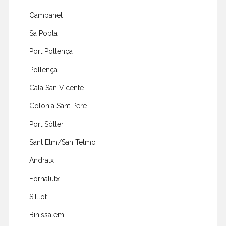
Campanet
Sa Pobla
Port Pollença
Pollença
Cala San Vicente
Colònia Sant Pere
Port Sóller
Sant Elm/San Telmo
Andratx
Fornalutx
S'Illot
Binissalem