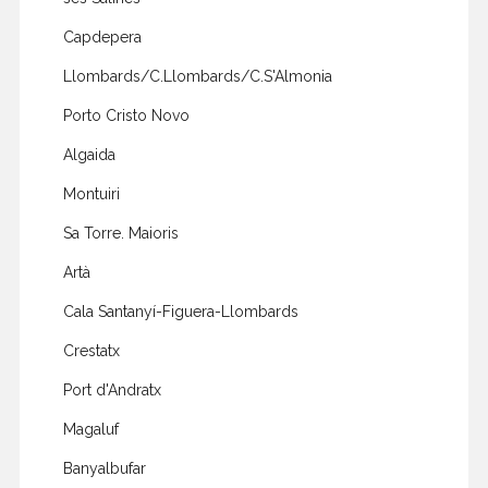
Capdepera
Llombards/C.Llombards/C.S'Almonia
Porto Cristo Novo
Algaida
Montuiri
Sa Torre. Maioris
Artà
Cala Santanyí-Figuera-Llombards
Crestatx
Port d'Andratx
Magaluf
Banyalbufar