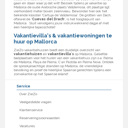
gaan en staan waar jij dat wilt! Bezoek tijdens je vakantie op
Mallorca de oude Arabische plaats Valldemosa, dit plaatsje ligt
vierhonderd meter boven zeeniveau. Bewonder hier ook het
bekende klooster 'Cartuja de Valldemosa'. De grotten van Dach,
oftewel de '
Cuevas del Drach
', is het hoogtepunt van
Mallorca. Sluit vervolgens jouw indrukwekkend dagje af met
een heerlijke tapasschotel!
Vakantievilla's & vakantiewoningen te
huur op Mallorca
ZieZo vakantiehuizen biedt een duidelijk overzicht van
vakantiehuizen
en
vakantievilla´s
op Mallorca. Geliefde
badplaatsen voor het huren van een vakantiehuis zijn o.a. Palma
de Mallorca, Playa de Palma, C´an Pastilla en Palma Nova. Ontdek
de sprookjesachtige stranden op Mallorca, de vriendelijke
bevolking en proef de heerlijke Spaanse gerechten tijdens een
zonvakantie op het Spaanse eiland!
Service
Over ZieZo
Veelgestelde vragen
Klantenservice
Reserveringsvoorwaarden
Vacatures