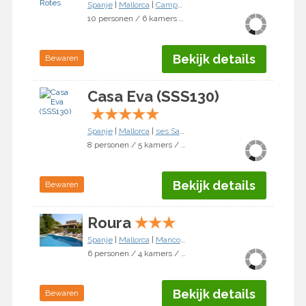
Spanje
|
Mallorca
|
Campanet
10 personen / 6 kamers / 5 slaapkamers
Bekijk details
Bewaren
Casa Eva (SSS130)
★
★
★
★
★
Spanje
|
Mallorca
|
ses Salines
8 personen / 5 kamers / 4 slaapkamers
Bekijk details
Bewaren
Roura
★
★
★
Spanje
|
Mallorca
|
Mancor de la Vall
6 personen / 4 kamers / 3 slaapkamers
Bekijk details
Bewaren