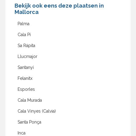
Bekijk ook eens deze plaatsen in
Mallorca
Palma
Cala Pí
Sa Rápita
Llucmajor
Santanyí
Felanitx
Esporles
Cala Murada
Cala Vinyes (Calvia)
Santa Ponça
Inca