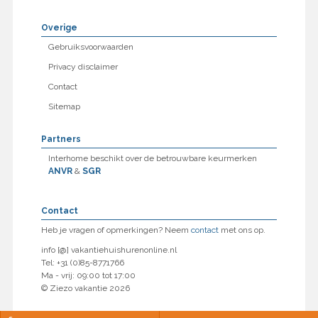
Overige
Gebruiksvoorwaarden
Privacy disclaimer
Contact
Sitemap
Partners
Interhome beschikt over de betrouwbare keurmerken
ANVR
&
SGR
Contact
Heb je vragen of opmerkingen? Neem
contact
met ons op.
info [@] vakantiehuishurenonline.nl
Tel: +31 (0)85-8771766
Ma - vrij: 09:00 tot 17:00
© Ziezo vakantie 2026