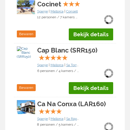
Cocinet
★
★
★
Spanje
|
Mallorca
|
Consell
12 personen / 7 kamers / 5 slaapkamers
Bekijk details
Bewaren
Cap Blanc (SRR150)
★
★
★
★
★
Spanje
|
Mallorca
|
Sa Torre. Maioris
6 personen / 4 kamers / 3 slaapkamers
Bekijk details
Bewaren
Ca Na Conxa (LAR160)
★
★
★
★
Spanje
|
Mallorca
|
Sa Rápita
8 personen / 5 kamers / 4 slaapkamers