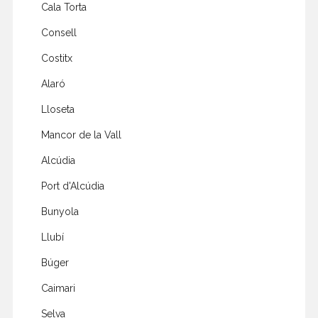
Cala Torta
Consell
Costitx
Alaró
Lloseta
Mancor de la Vall
Alcúdia
Port d'Alcúdia
Bunyola
Llubí
Búger
Caimari
Selva