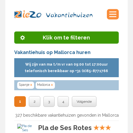
Klik om te filteren
Vakantiehuis op Mallorca huren
Wij zijn van ma t/m vr van 09:00 tot 17:00uur
telefonisch bereikbaar op +31 (0)85-8771766
Spanje
x
Mallorca
x
1
2
3
4
Volgende
327 beschikbare vakantiehuizen gevonden in Mallorca
Pla de Ses Rotes
★
★
★