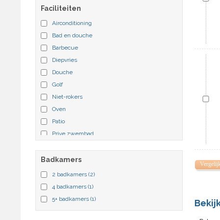
Faciliteiten
Airconditioning
Bad en douche
Barbecue
Diepvries
Douche
Golf
Niet-rokers
Oven
Patio
Prive zwembad
Sauna
Solarium
Badkamers
Vergelij
Tennis
2 badkamers
(2)
Terras
4 badkamers
(1)
Tv
5+ badkamers
(1)
Bekij
Whirlpool
Zwembad