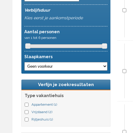
Verblijfsduur
Kies eerst je aankomstperiode
Aantal personen
van 1 tot 6 personen
Slaapkamers
Verfijn je zoekresultaten
Type vakantiehuis
Appartement
(1)
Vrijstaand
(2)
Rijtjeshuis
(1)