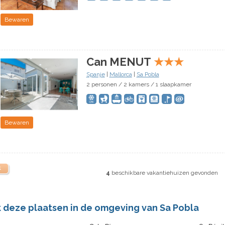
Bewaren
Can MENUT
★
★
★
Spanje
|
Mallorca
|
Sa Pobla
2 personen / 2 kamers / 1 slaapkamer
Bewaren
k
4
beschikbare vakantiehuizen gevonden
k deze plaatsen in de omgeving van Sa Pobla