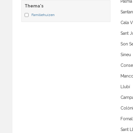
Palma
Thema's
Santan
Familiehuizen
Cala V
Sant J
Son Se
Sineu
Conse
Mancor
Llubí
Campa
Colòni
Fornal
Sant L