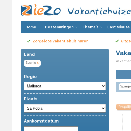
Home
Bestemmingen
Thema's
Last Minute
Zorgeloos vakantiehuis huren
Uitge
Vaka
Land
Vakantieh
Spanje
x
Regio
Spanje
Plaats
Vergelij
Aankomstdatum