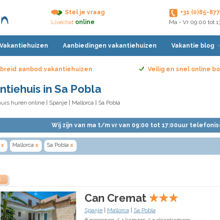
Stel je vraag
+31 (0)85-87
Livechat
online
Ma - Vr 09:00 tot 
 Vakantiehuizen
Aanbiedingen vakantiehuizen
Vakantie blog
breid aanbod vakantiehuizen
Veilig en snel online 
ntiehuis in Sa Pobla
uis huren online
|
Spanje
|
Mallorca
| Sa Pobla
Wij zijn van ma t/m vr van 09:00 tot 17:00uur telefoni
x
Mallorca
x
Sa Pobla
x
k
Can Cremat
★
★
★
Spanje
|
Mallorca
|
Sa Pobla