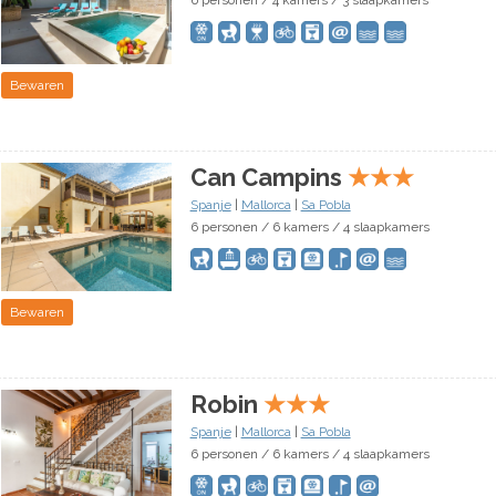
6 personen / 4 kamers / 3 slaapkamers
Bewaren
Can Campins
★
★
★
Spanje
|
Mallorca
|
Sa Pobla
6 personen / 6 kamers / 4 slaapkamers
Bewaren
Robin
★
★
★
Spanje
|
Mallorca
|
Sa Pobla
6 personen / 6 kamers / 4 slaapkamers