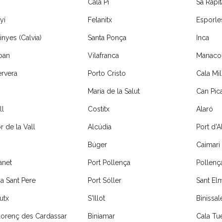
Cala Pí
Sa Rápit
yí
Felanitx
Esporle
inyes (Calvia)
Santa Ponça
Inca
oan
Vilafranca
Manaco
rvera
Porto Cristo
Cala Mil
María de la Salut
Can Pica
ll
Costitx
Alaró
 de la Vall
Alcúdia
Port d'A
Búger
Caimari
net
Port Pollença
Pollenç
a Sant Pere
Port Sóller
Sant El
utx
S'Illot
Binissa
lorenç des Cardassar
Biniamar
Cala Tu