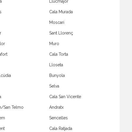
a
Llucmajor
s
Cala Murada
Moscari
r
Sant Llorenç
lor
Muro
fort
Cala Torta
Lloseta
lcúdia
Bunyola
Selva
a
Cala San Vicente
m/San Telmo
Andratx
lem
Sencelles
ent
Cala Ratjada