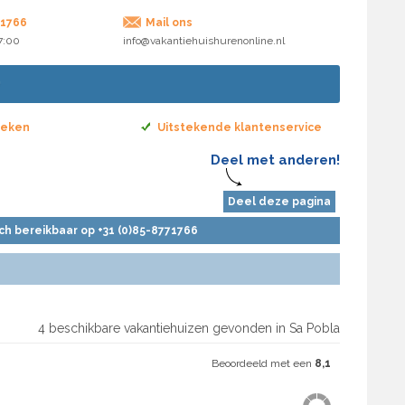
71766
Mail ons
17:00
info@vakantiehuishurenonline.nl
boeken
Uitstekende klantenservice
Deel met anderen!
Deel deze pagina
sch bereikbaar op +31 (0)85-8771766
4 beschikbare vakantiehuizen gevonden in Sa Pobla
Beoordeeld met een
8,1