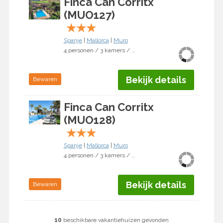
Finca Can Corritx
(MUO127)
★
★
★
Spanje
|
Mallorca
|
Muro
4 personen / 3 kamers / 2 slaapkamers
Bekijk details
Bewaren
Finca Can Corritx
(MUO128)
★
★
★
Spanje
|
Mallorca
|
Muro
4 personen / 3 kamers / 2 slaapkamers
Bekijk details
Bewaren
10
beschikbare vakantiehuizen gevonden