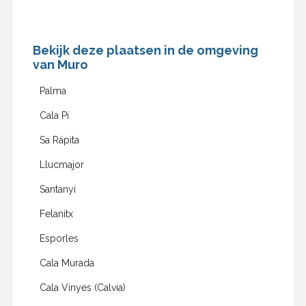
Bekijk deze plaatsen in de omgeving
van Muro
Palma
Cala Pí
Sa Rápita
Llucmajor
Santanyí
Felanitx
Esporles
Cala Murada
Cala Vinyes (Calvia)