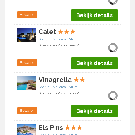
Bekijk details
Bewaren
Calet
★
★
★
Spanje
|
Mallorca
|
Muro
6 personen / 4 kamers / 3 slaapkamers
Bekijk details
Bewaren
Vinagrella
★
★
Spanje
|
Mallorca
|
Muro
6 personen / 4 kamers / 3 slaapkamers
Bekijk details
Bewaren
Els Pins
★
★
★