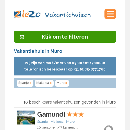
Klik om te filteren
Vakantiehuis in Muro
Wij zijn van ma t/m vr van 09:00 tot 17:00uur
telefonisch bereikbaar op +31 (0)85-8771766
Spanje
x
Mallorca
x
Muro
x
10 beschikbare vakantiehuizen gevonden in Muro
Gamundi
★
★
★
Spanje
|
Mallorca
|
Muro
10 personen / 7 kamers / 6 slaapkamers