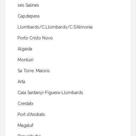
ses Salines
Capdepera
Llombards/C.Llombards/C.S'Almonia
Porto Cristo Novo
Algaida
Montuiri
Sa Torre. Maioris
Artà
Cala Santanyí-Figuera-Llombards
Crestatx
Port d'Andratx
Magaluf