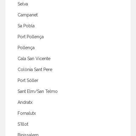
Selva
Campanet
Sa Pobla
Port Pollença
Pollença
Cala San Vicente
Colònia Sant Pere
Port Sóller
Sant Elm/San Telmo
Andratx
Fornalutx
S'Illot
Binissalem