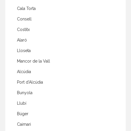
Cala Torta
Consell
Costitx
Alaró
Lloseta
Mancor de la Vall
Alcúdia
Port d'Alcúdia
Bunyola
Llubí
Búger
Caimari