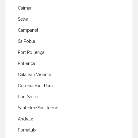
Caimari
Selva
Campanet
Sa Pobla
Port Pollença
Pollença
Cala San Vicente
Colònia Sant Pere
Port Sóller
Sant Elm/San Telmo
Andratx
Fornalutx