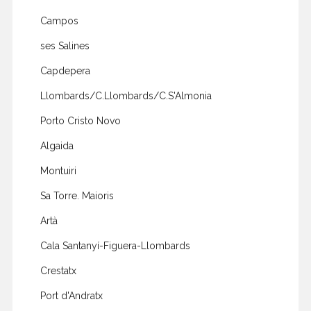
Campos
ses Salines
Capdepera
Llombards/C.Llombards/C.S'Almonia
Porto Cristo Novo
Algaida
Montuiri
Sa Torre. Maioris
Artà
Cala Santanyí-Figuera-Llombards
Crestatx
Port d'Andratx