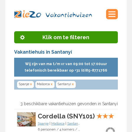
Klik om te filteren
Vakantiehuis in Santanyí
Wij zijn van ma t/m vr van 09:00 tot 17:00uur
telefonisch bereikbaar op +31 (0)85-8771766
Spanje
x
Mallorca
x
Santanyí
x
3 beschikbare vakantiehuizen gevonden in Santanyí
Cordella (SNY101)
★
★
★
Spanje
|
Mallorca
|
Santanyí
6 personen / 4 kamers / 3 slaapkamers