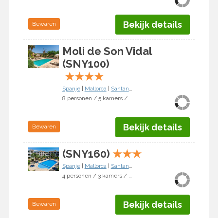
Bekijk details
Bewaren
Moli de Son Vidal
(SNY100)
★
★
★
★
Spanje
|
Mallorca
|
Santanyí
8 personen / 5 kamers / 4 slaapkamers
Bekijk details
Bewaren
(SNY160)
★
★
★
Spanje
|
Mallorca
|
Santanyí
4 personen / 3 kamers / 2 slaapkamers
Bekijk details
Bewaren