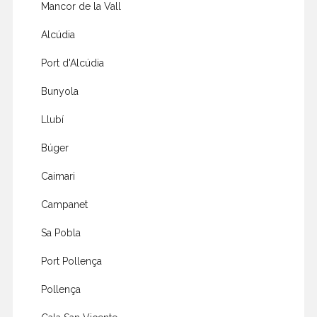
Mancor de la Vall
Alcúdia
Port d'Alcúdia
Bunyola
Llubí
Búger
Caimari
Campanet
Sa Pobla
Port Pollença
Pollença