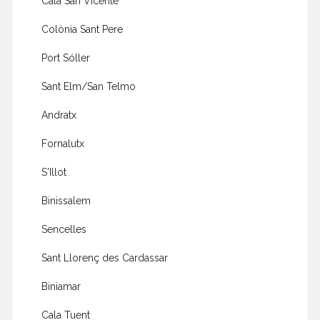
Cala San Vicente
Colònia Sant Pere
Port Sóller
Sant Elm/San Telmo
Andratx
Fornalutx
S'Illot
Binissalem
Sencelles
Sant Llorenç des Cardassar
Biniamar
Cala Tuent