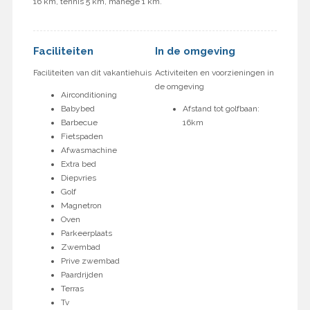
16 km, tennis 5 km, manege 1 km.
Faciliteiten
In de omgeving
Faciliteiten van dit vakantiehuis
Activiteiten en voorzieningen in
de omgeving
Airconditioning
Babybed
Afstand tot golfbaan:
Barbecue
16km
Fietspaden
Afwasmachine
Extra bed
Diepvries
Golf
Magnetron
Oven
Parkeerplaats
Zwembad
Prive zwembad
Paardrijden
Terras
Tv