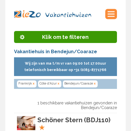
Klik om te filteren
Vakantiehuis in Bendejun/Coaraze
Wij zijn van ma t/m vr van 09:00 tot 17:00uur
telefonisch bereikbaar op +31 (0)85-8771766
Frankrijk
x
Côte d'Azur
x
Bendejun/Coaraze
x
1 beschikbare vakantiehuizen gevonden in
Bendejun/Coaraze
Schöner Stern (BDJ110)
★