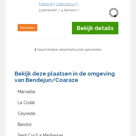
Frankrijk
|
Côte d'Azur
|
Bendejun/Coaraze
5 personen / 4 kamers / 3 slaapkamers
Bekijk details
Bewaren
1
beschikbare vakantiehuizen gevonden
Bekijk deze plaatsen in de omgeving
van Bendejun/Coaraze
Marseille
La Ciotat
Ceyreste
Bandol
Saint Cyr/La Madrague