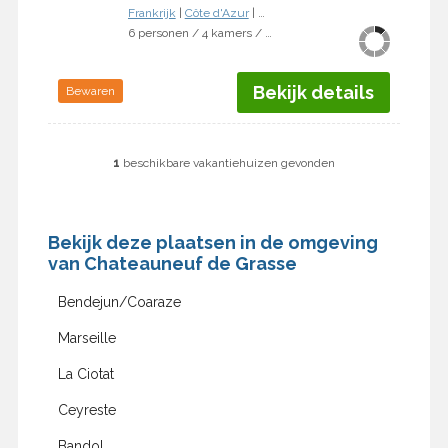
Frankrijk
|
Côte d'Azur
|
Chateauneuf de Grasse
6 personen / 4 kamers / 3 slaapkamers
Bekijk details
Bewaren
1
beschikbare vakantiehuizen gevonden
Bekijk deze plaatsen in de omgeving
van Chateauneuf de Grasse
Bendejun/Coaraze
Marseille
La Ciotat
Ceyreste
Bandol