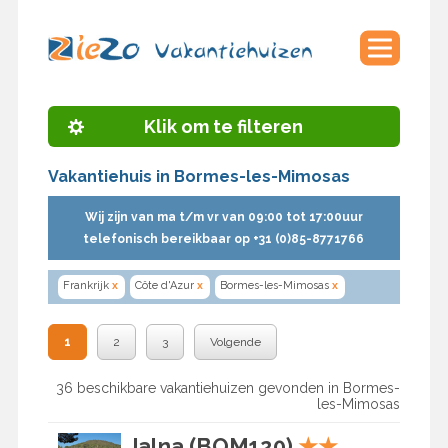
Klik om te filteren
Vakantiehuis in Bormes-les-Mimosas
Wij zijn van ma t/m vr van 09:00 tot 17:00uur
telefonisch bereikbaar op +31 (0)85-8771766
Frankrijk
x
Côte d'Azur
x
Bormes-les-Mimosas
x
1
2
3
Volgende
36 beschikbare vakantiehuizen gevonden in Bormes-
les-Mimosas
Jalna (BOM120)
★
★