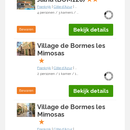
Frankrijk
|
Côte d'Azur
|
Bormes-les-Mimosas
4 personen / 3 kamers / 2 slaapkamers
Bekijk details
Bewaren
Village de Bormes les
Mimosas
★
Frankrijk
|
Côte d'Azur
|
Bormes-les-Mimosas
2 personen / 1 kamer / 1 slaapkamer
Bekijk details
Bewaren
Village de Bormes les
Mimosas
★
Frankrijk
|
Côte d'Azur
|
Bormes-les-Mimosas