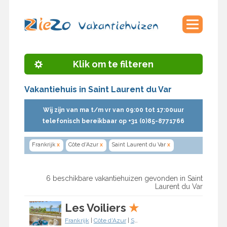
Klik om te filteren
Vakantiehuis in Saint Laurent du Var
Wij zijn van ma t/m vr van 09:00 tot 17:00uur
telefonisch bereikbaar op +31 (0)85-8771766
Frankrijk
x
Côte d'Azur
x
Saint Laurent du Var
x
6 beschikbare vakantiehuizen gevonden in Saint
Laurent du Var
Les Voiliers
★
Frankrijk
|
Côte d'Azur
|
Saint Laurent du Var