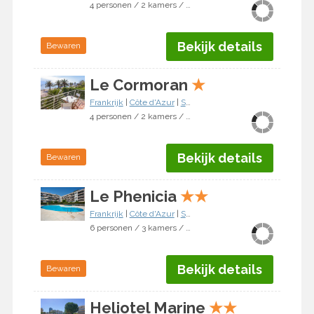
4 personen / 2 kamers / 1 slaapkamer
Bekijk details
Bewaren
Le Cormoran
★
Frankrijk
|
Côte d'Azur
|
Saint Laurent du Var
4 personen / 2 kamers / 1 slaapkamer
Bekijk details
Bewaren
Le Phenicia
★
★
Frankrijk
|
Côte d'Azur
|
Saint Laurent du Var
6 personen / 3 kamers / 2 slaapkamers
Bekijk details
Bewaren
Heliotel Marine
★
★