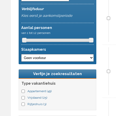
Verblijfsduur
Kies eerst je aankomstperiode
Aantal personen
van 1 tot 12 personen
Slaapkamers
Verfijn je zoekresultaten
Type vakantiehuis
Appartement
(49)
Vrijstaand
(25)
Rijtjeshuis
(3)