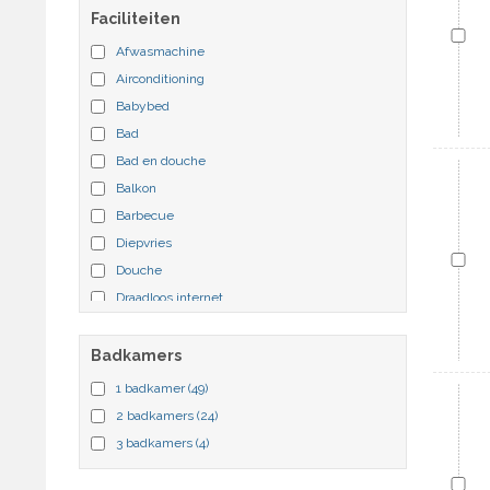
Faciliteiten
Afwasmachine
Airconditioning
Babybed
Bad
Bad en douche
Balkon
Barbecue
Diepvries
Douche
Draadloos internet
Droogmachine
Dvdspeler
Badkamers
Extra bed
1 badkamer
(49)
Fietspaden
2 badkamers
(24)
Huisdieren toegestaan
3 badkamers
(4)
Internet
Kinderspeelplaats