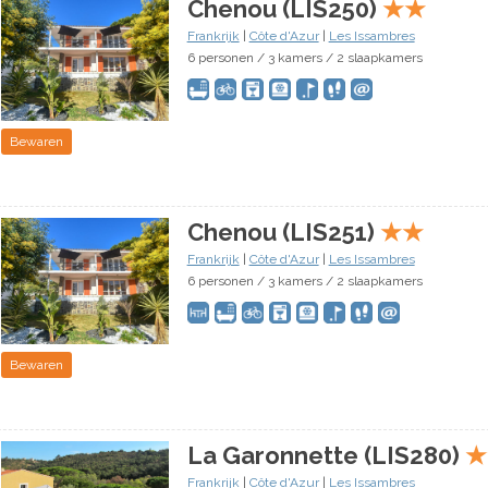
Chenou (LIS250)
★
★
Frankrijk
|
Côte d'Azur
|
Les Issambres
6 personen / 3 kamers / 2 slaapkamers
Bewaren
Chenou (LIS251)
★
★
Frankrijk
|
Côte d'Azur
|
Les Issambres
6 personen / 3 kamers / 2 slaapkamers
Bewaren
La Garonnette (LIS280)
★
Frankrijk
|
Côte d'Azur
|
Les Issambres