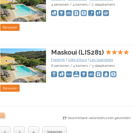
4 personen / 4 kamers / 2 slaapkamers
Bewaren
Maskoui (LIS281)
★
★
★
★
Frankrijk
|
Côte d'Azur
|
Les Issambres
6 personen / 4 kamers / 3 slaapkamers
Bewaren
k
77
beschikbare vakantiehuizen gevonden
2
3
4
Volgende