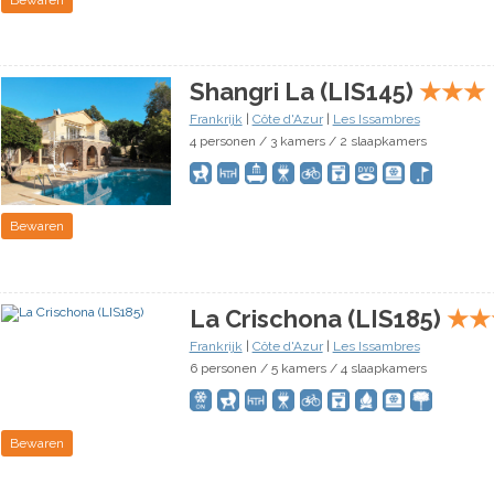
Shangri La (LIS145)
★
★
★
Frankrijk
|
Côte d'Azur
|
Les Issambres
4 personen / 3 kamers / 2 slaapkamers
Bewaren
La Crischona (LIS185)
★
★
Frankrijk
|
Côte d'Azur
|
Les Issambres
6 personen / 5 kamers / 4 slaapkamers
Bewaren