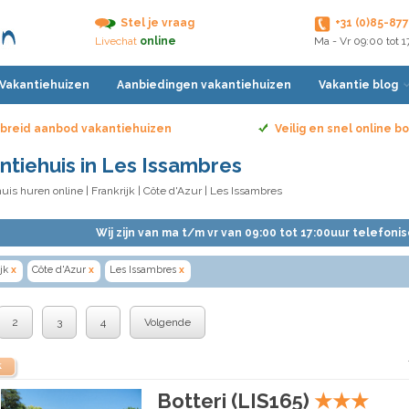
Stel je vraag
+31 (0)85-87
Livechat
online
Ma - Vr 09:00 tot 
 Vakantiehuizen
Aanbiedingen vakantiehuizen
Vakantie blog
breid aanbod vakantiehuizen
Veilig en snel online 
ntiehuis in Les Issambres
uis huren online
|
Frankrijk
|
Côte d'Azur
| Les Issambres
Wij zijn van ma t/m vr van 09:00 tot 17:00uur telefoni
jk
x
Côte d'Azur
x
Les Issambres
x
2
3
4
Volgende
k
Botteri (LIS165)
★
★
★