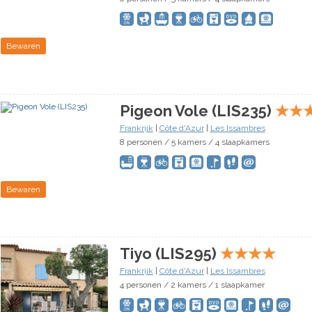
Bewaren
Pigeon Vole (LIS235)
★
★
Frankrijk
|
Côte d'Azur
|
Les Issambres
8 personen / 5 kamers / 4 slaapkamers
Bewaren
Tiyo (LIS295)
★
★
★
★
Frankrijk
|
Côte d'Azur
|
Les Issambres
4 personen / 2 kamers / 1 slaapkamer