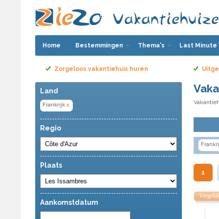
Home
Bestemmingen
Thema's
Last Minute
Zorgeloos vakantiehuis huren
Uitge
Vaka
Land
Vakantieh
Frankrijk
x
Regio
Frankri
Plaats
1
Vergelij
Aankomstdatum