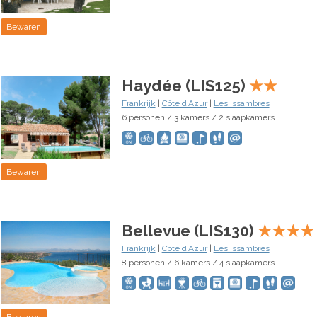
Bewaren
Haydée (LIS125)
★
★
Frankrijk
|
Côte d'Azur
|
Les Issambres
6 personen / 3 kamers / 2 slaapkamers
Bewaren
Bellevue (LIS130)
★
★
★
★
Frankrijk
|
Côte d'Azur
|
Les Issambres
8 personen / 6 kamers / 4 slaapkamers
Bewaren