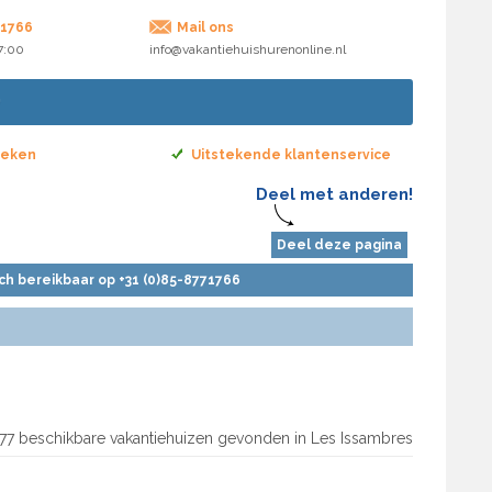
71766
Mail ons
17:00
info@vakantiehuishurenonline.nl
boeken
Uitstekende klantenservice
Deel met anderen!
Deel deze pagina
sch bereikbaar op +31 (0)85-8771766
77 beschikbare vakantiehuizen gevonden in Les Issambres