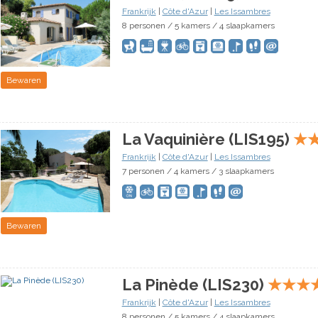
Frankrijk
|
Côte d'Azur
|
Les Issambres
8 personen / 5 kamers / 4 slaapkamers
Bewaren
La Vaquinière (LIS195)
★
Frankrijk
|
Côte d'Azur
|
Les Issambres
7 personen / 4 kamers / 3 slaapkamers
Bewaren
La Pinède (LIS230)
★
★
★
Frankrijk
|
Côte d'Azur
|
Les Issambres
8 personen / 5 kamers / 4 slaapkamers