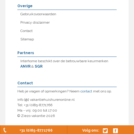
Overige
Gebruiksvoorwaarden
Privacy disclaimer
Contact
Sitemap
Partners
Interhome beschikt over de betrouwbare keurmerken
ANVR
&
SGR
Contact
Heb je vragen of opmerkingen? Neem
contact
met ons op.
info [@] vakantiehuishurenonline.nl
Tel: +31 (0)85-8771766
Ma - vrij: 09:00 tot 17:00
© Ziezo vakantie 2026
+31 (0)85-8771766
Volg ons: