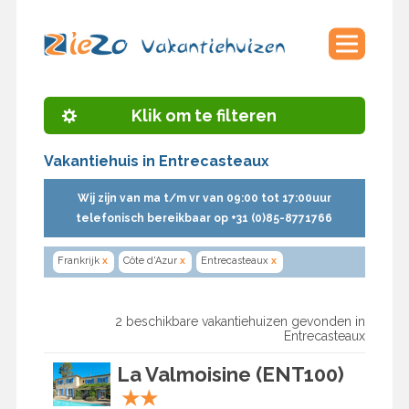
Klik om te filteren
Vakantiehuis in Entrecasteaux
Wij zijn van ma t/m vr van 09:00 tot 17:00uur
telefonisch bereikbaar op +31 (0)85-8771766
Frankrijk
x
Côte d'Azur
x
Entrecasteaux
x
2 beschikbare vakantiehuizen gevonden in
Entrecasteaux
La Valmoisine (ENT100)
★
★