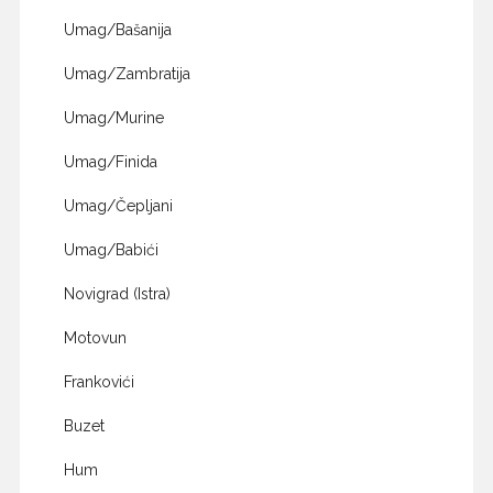
Umag/Bašanija
Umag/Zambratija
Umag/Murine
Umag/Finida
Umag/Čepljani
Umag/Babići
Novigrad (Istra)
Motovun
Frankovići
Buzet
Hum