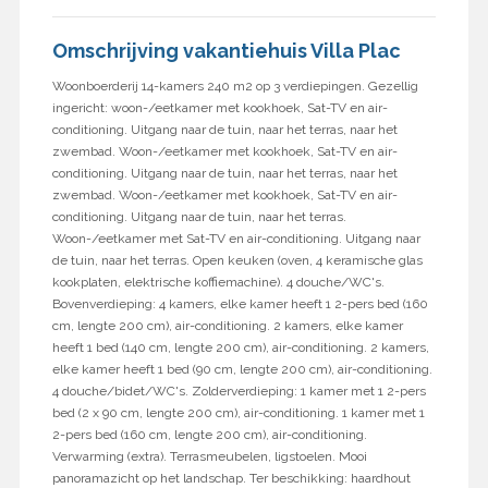
Omschrijving vakantiehuis Villa Plac
Woonboerderij 14-kamers 240 m2 op 3 verdiepingen. Gezellig
ingericht: woon-/eetkamer met kookhoek, Sat-TV en air-
conditioning. Uitgang naar de tuin, naar het terras, naar het
zwembad. Woon-/eetkamer met kookhoek, Sat-TV en air-
conditioning. Uitgang naar de tuin, naar het terras, naar het
zwembad. Woon-/eetkamer met kookhoek, Sat-TV en air-
conditioning. Uitgang naar de tuin, naar het terras.
Woon-/eetkamer met Sat-TV en air-conditioning. Uitgang naar
de tuin, naar het terras. Open keuken (oven, 4 keramische glas
kookplaten, elektrische koffiemachine). 4 douche/WC's.
Bovenverdieping: 4 kamers, elke kamer heeft 1 2-pers bed (160
cm, lengte 200 cm), air-conditioning. 2 kamers, elke kamer
heeft 1 bed (140 cm, lengte 200 cm), air-conditioning. 2 kamers,
elke kamer heeft 1 bed (90 cm, lengte 200 cm), air-conditioning.
4 douche/bidet/WC's. Zolderverdieping: 1 kamer met 1 2-pers
bed (2 x 90 cm, lengte 200 cm), air-conditioning. 1 kamer met 1
2-pers bed (160 cm, lengte 200 cm), air-conditioning.
Verwarming (extra). Terrasmeubelen, ligstoelen. Mooi
panoramazicht op het landschap. Ter beschikking: haardhout