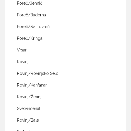
Poreč/Jehnići
Poreč/Baderna
Poreč/Sv. Lovreč
Poreč/Kringa
Vrsar
Rovinj
Rovinj/Rovinjsko Selo
Rovinj/Kanfanar
Rovinj/Žminj
Svetvinčenat
Rovinj/Bale