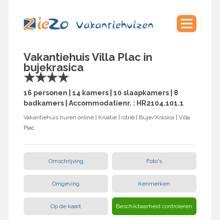
Vakantiehuis Villa Plac in
bujekrasica
★★★★
16 personen | 14 kamers | 10 slaapkamers | 8
badkamers | Accommodatienr. : HR2104.101.1
Vakantiehuis huren online
|
Kroatië
|
Istrië
|
Buje/Krasica
| Villa
Plac
Omschrijving
Foto's
Omgeving
Kenmerken
Op de kaart
Beschikbaarheid controleren