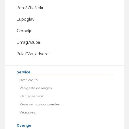
Poreč/Kaštelir
Lupoglav
Cerovlje
Umag/Đuba
Pula/Manjadvorci
Service
Over ZieZo
Veelgestelde vragen
Klantenservice
Reserveringsvoorwaarden
Vacatures
Overige