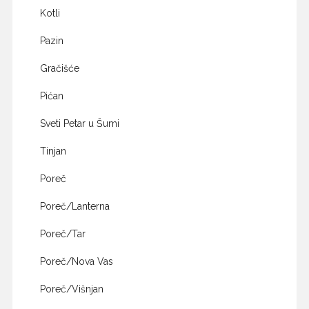
Kotli
Pazin
Gračišće
Pićan
Sveti Petar u Šumi
Tinjan
Poreč
Poreč/Lanterna
Poreč/Tar
Poreč/Nova Vas
Poreč/Višnjan