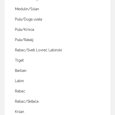
Medulin/Šišan
Pula/Duga uvala
Pula/Krnica
Pula/Rakalj
Rabac/Sveti Lovreč Labinski
Trget
Barban
Labin
Rabac
Rabac/Skitača
Kršan