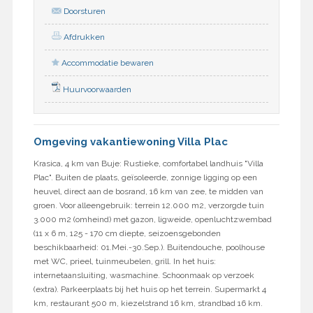
Doorsturen
Afdrukken
Accommodatie bewaren
Huurvoorwaarden
Omgeving vakantiewoning Villa Plac
Krasica, 4 km van Buje: Rustieke, comfortabel landhuis "Villa
Plac". Buiten de plaats, geïsoleerde, zonnige ligging op een
heuvel, direct aan de bosrand, 16 km van zee, te midden van
groen. Voor alleengebruik: terrein 12.000 m2, verzorgde tuin
3.000 m2 (omheind) met gazon, ligweide, openluchtzwembad
(11 x 6 m, 125 - 170 cm diepte, seizoensgebonden
beschikbaarheid: 01.Mei.-30.Sep.). Buitendouche, poolhouse
met WC, prieel, tuinmeubelen, grill. In het huis:
internetaansluiting, wasmachine. Schoonmaak op verzoek
(extra). Parkeerplaats bij het huis op het terrein. Supermarkt 4
km, restaurant 500 m, kiezelstrand 16 km, strandbad 16 km.