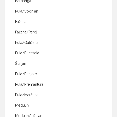
Barbariga
Pula/Vodnjan
Fažana
Fažana/Peroj
Pula/Galižana
Pula/Puntižela
Štinjan
Pula/Banjole
Pula/Premantura
Pula/Marčana
Medulin
Medulin/Ližnjan