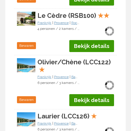
Le Cèdre (RSB100)
★
★
Frankrijk
|
Provence
|
Roche St Secret Béconne
4 personen / 2 kamers / 1 slaapkamer
Bekijk details
Bewaren
Olivier/Chène (LCC122)
★
Frankrijk
|
Provence
|
Bauduen
6 personen / 3 kamers / 2 slaapkamers
Bekijk details
Bewaren
Laurier (LCC126)
★
Frankrijk
|
Provence
|
Bauduen
6 personen / 3 kamers / 2 slaapkamers