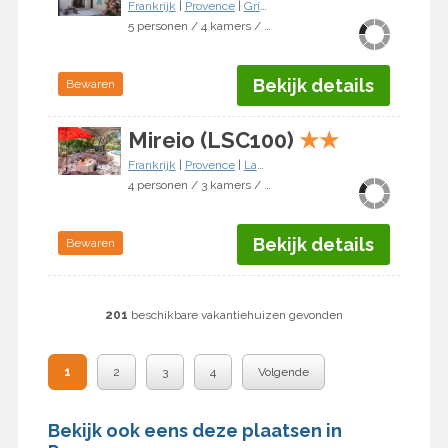
Frankrijk
|
Provence
|
Grignan
5 personen / 4 kamers / 3 slaapkamers
Bekijk details
Bewaren
Mireio (LSC100)
★
★
Frankrijk
|
Provence
|
Lambesc
4 personen / 3 kamers / 2 slaapkamers
Bekijk details
Bewaren
201
beschikbare vakantiehuizen gevonden
1
2
3
4
Volgende
Bekijk ook eens deze plaatsen in