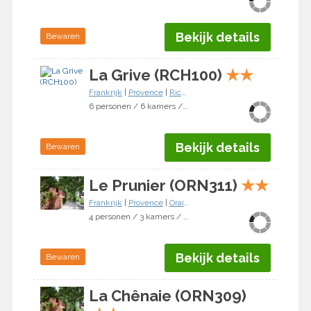
Bekijk details
Bewaren
La Grive (RCH100)
★
★
Frankrijk
|
Provence
|
Richerenches
6 personen / 6 kamers / 3 slaapkamers
Bekijk details
Bewaren
Le Prunier (ORN311)
★
★
Frankrijk
|
Provence
|
Oraison
4 personen / 3 kamers / 2 slaapkamers
Bekijk details
Bewaren
La Chênaie (ORN309)