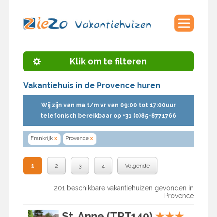
Klik om te filteren
Vakantiehuis in de Provence huren
Wij zijn van ma t/m vr van 09:00 tot 17:00uur
telefonisch bereikbaar op +31 (0)85-8771766
Frankrijk
x
Provence
x
1
2
3
4
Volgende
201 beschikbare vakantiehuizen gevonden in
Provence
St. Anne (TRT140)
★
★
★