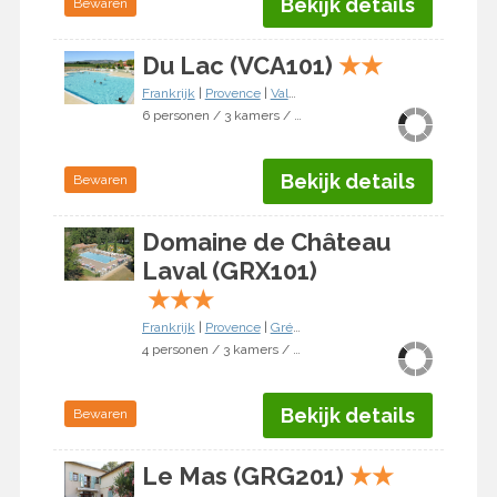
Bekijk details
Bewaren
Du Lac (VCA101)
★
★
Frankrijk
|
Provence
|
Valence
6 personen / 3 kamers / 2 slaapkamers
Bekijk details
Bewaren
Domaine de Château
Laval (GRX101)
★
★
★
Frankrijk
|
Provence
|
Gréoux-les-Bains
4 personen / 3 kamers / 2 slaapkamers
Bekijk details
Bewaren
Le Mas (GRG201)
★
★