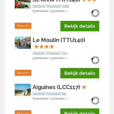
Frankrijk
|
Provence
|
Trets
8 personen / 5 kamers / 4 slaapkamers
Bekijk details
Bewaren
Le Moulin (TTU140)
★
★
★
★
Frankrijk
|
Provence
|
Tourtour
5 personen / 4 kamers / 3 slaapkamers
Bekijk details
Bewaren
Aiguines (LCC117)
★
Frankrijk
|
Provence
|
Bauduen
6 personen / 3 kamers / 2 slaapkamers
Bekijk details
Bewaren