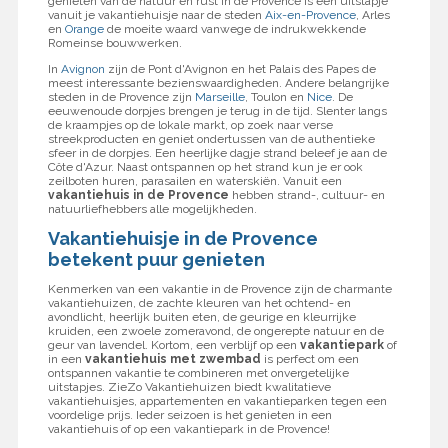
genieten van de natuur en rust in de Provence is een uitstapje
vanuit je vakantiehuisje naar de steden
Aix-en-Provence
, Arles
en
Orange
de moeite waard vanwege de indrukwekkende
Romeinse bouwwerken.
In
Avignon
zijn de Pont d'Avignon en het Palais des Papes de
meest interessante bezienswaardigheden. Andere belangrijke
steden in de Provence zijn
Marseille
, Toulon en
Nice
. De
eeuwenoude dorpjes brengen je terug in de tijd. Slenter langs
de kraampjes op de lokale markt, op zoek naar verse
streekproducten en geniet ondertussen van de authentieke
sfeer in de dorpjes. Een heerlijke dagje strand beleef je aan de
Côte d'Azur. Naast ontspannen op het strand kun je er ook
zeilboten huren, parasailen en waterskiën. Vanuit een
vakantiehuis in de Provence
hebben strand-, cultuur- en
natuurliefhebbers alle mogelijkheden.
Vakantiehuisje in de Provence
betekent puur genieten
Kenmerken van een vakantie in de Provence zijn de charmante
vakantiehuizen, de zachte kleuren van het ochtend- en
avondlicht, heerlijk buiten eten, de geurige en kleurrijke
kruiden, een zwoele zomeravond, de ongerepte natuur en de
geur van lavendel. Kortom, een verblijf op een
vakantiepark
of
in een
vakantiehuis met zwembad
is perfect om een
ontspannen vakantie te combineren met onvergetelijke
uitstapjes. ZieZo Vakantiehuizen biedt kwalitatieve
vakantiehuisjes, appartementen en vakantieparken tegen een
voordelige prijs. Ieder seizoen is het genieten in een
vakantiehuis of op een vakantiepark in de Provence!