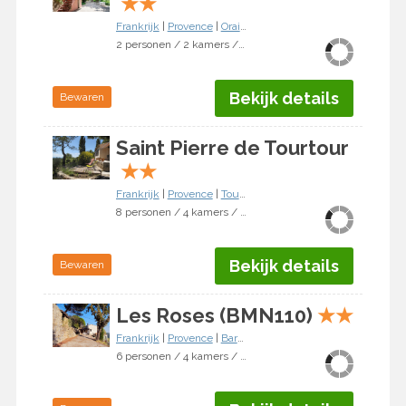
★
★
Frankrijk
|
Provence
|
Oraison
2 personen / 2 kamers / 1 slaapkamer
Bekijk details
Bewaren
Saint Pierre de Tourtour
★
★
Frankrijk
|
Provence
|
Tourtour
8 personen / 4 kamers / 3 slaapkamers
Bekijk details
Bewaren
Les Roses (BMN110)
★
★
Frankrijk
|
Provence
|
Bargemon
6 personen / 4 kamers / 3 slaapkamers